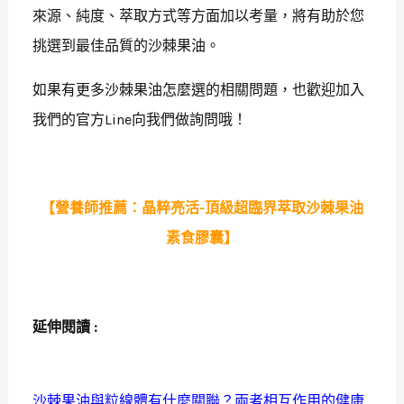
來源、純度、萃取方式等方面加以考量，將有助於您
挑選到最佳品質的沙棘果油。
如果有更多
沙棘果油怎麼選
的相關問題，也歡迎加入
我們的
官方Line
向我們做詢問哦！
【營養師推薦：
晶粹亮活-頂級超臨界萃取沙棘果油
素食膠囊
】
延伸閱讀 :
沙棘果油與粒線體有什麼關聯？兩者相互作用的健康