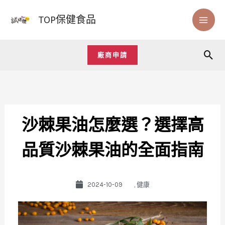
跳
TOP保健食品
至
主
要
廠商申請
搜
內
尋
容
沙棘果油怎麼選？選擇高
品質沙棘果油的全面指南
2024-10-09
,
健康