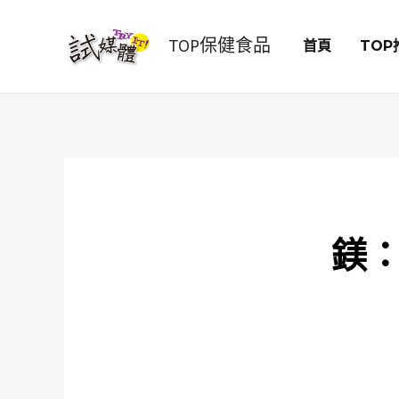
跳
至
TOP保健食品
首頁
TOP
主
要
內
容
鎂