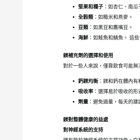
堅果和種子
：如杏仁、南瓜
全穀類
：如糙米和燕麥。
豆類
：如黑豆和鷹嘴豆。
海鮮
：如鮭魚和鯖魚。 這
鎂補充劑的選擇和使用
對於一些人來說，僅靠飲食可能無
鈣鎂均衡
：鎂和鈣在體內有
吸收率
：選擇易於吸收的形
劑量
：避免過量，每天的建
鎂對整體健康的益處
對神經系統的支持