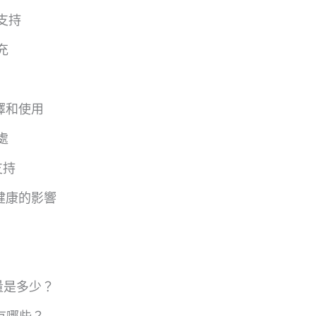
支持
充
擇和使用
處
支持
健康的影響
量是多少？