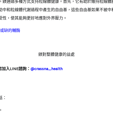
。鎂通過多種方式支持粒線體健康。首先，它有助於維持粒線體
助中和粒線體代謝過程中產生的自由基，這些自由基如果不被中
受性，使其能夠更好地應對外界壓力。
可或缺的輔酶
鎂對整體健康的益處
加入LINE諮詢：
@crassna_health
括：
。