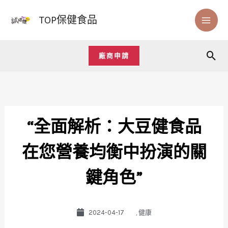
跳
TOP保健食品
至
主
要
廠商申請
搜
內
尋
容
“全面解析：大豆健食品
在您營養均衡中扮演的關
鍵角色”
2024-04-17
,
健康