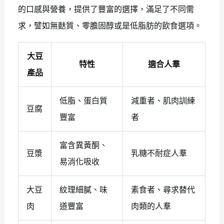
的口感與營養，提供了豐富的選擇，滿足了不同需
求，譬如無麩質、零膽固醇或是低脂肪的飲食選項。
大豆
特性
適合人羣
產品
低脂、蛋白質
減重者、肌肉訓練
豆腐
豐富
者
富含異黃酮、
豆漿
乳糖不耐症人羣
易消化吸收
大豆
紋理細膩、味
素食者、尋求替代
肉
道豐富
肉類的人羣